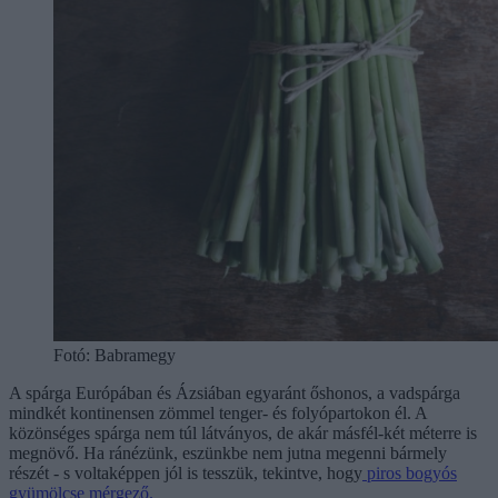
Fotó: Babramegy
A spárga Európában és Ázsiában egyaránt őshonos, a vadspárga
mindkét kontinensen zömmel tenger- és folyópartokon él. A
közönséges spárga nem túl látványos, de akár másfél-két méterre is
megnövő. Ha ránézünk, eszünkbe nem jutna megenni bármely
részét - s voltaképpen jól is tesszük, tekintve, hogy
piros bogyós
gyümölcse mérgező.