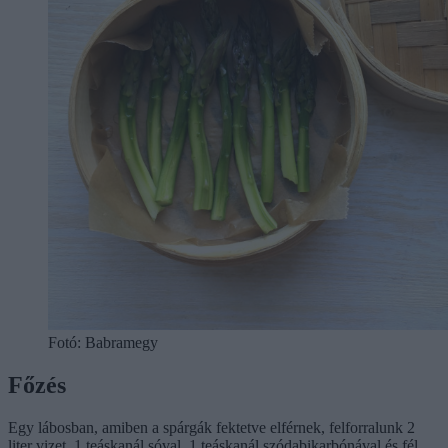
Fotó: Babramegy
Főzés
Egy lábosban, amiben a spárgák fektetve elférnek, felforralunk 2
liter vizet, 1 teáskanál sóval, 1 teáskanál szódabikarbónával és fél