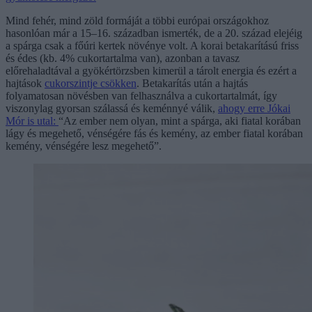
Mind fehér, mind zöld formáját a többi európai országokhoz
hasonlóan már a 15–16. században ismerték, de a 20. század elejéig
a spárga csak a főúri kertek növénye volt. A korai betakarítású friss
és édes (kb. 4% cukortartalma van), azonban a tavasz
előrehaladtával a gyökértörzsben kimerül a tárolt energia és ezért a
hajtások
cukorszintje csökken
. Betakarítás után a hajtás
folyamatosan növésben van felhasználva a cukortartalmát, így
viszonylag gyorsan szálassá és keménnyé válik,
ahogy erre Jókai
Mór is utal:
“Az ember nem olyan, mint a spárga, aki fiatal korában
lágy és megehető, vénségére fás és kemény, az ember fiatal korában
kemény, vénségére lesz megehető”.