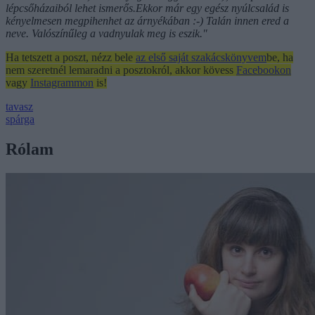
lépcsőházaiból lehet ismerős.Ekkor már egy egész nyúlcsalád is
kényelmesen megpihenhet az árnyékában :-) Talán innen ered a
neve. Valószínűleg a vadnyulak meg is eszik."
Ha tetszett a poszt, nézz bele
az első saját szakácskönyvem
be, ha
nem szeretnél lemaradni a posztokról, akkor kövess
Facebookon
vagy
Instagrammon
is!
tavasz
spárga
Rólam