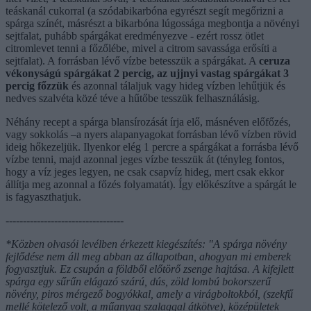
teáskanál cukorral (a szódabikarbóna egyrészt segít megőrizni a
spárga színét, másrészt a bikarbóna lúgossága megbontja a növényi
sejtfalat, puhább spárgákat eredményezve - ezért rossz ötlet
citromlevet tenni a főzőlébe, mivel a citrom savassága erősíti a
sejtfalat). A forrásban lévő vízbe betesszük a spárgákat. A
ceruza
vékonyságú spárgákat 2 percig, az ujjnyi vastag spárgákat 3
percig főzzük
és azonnal tálaljuk vagy hideg vízben lehűtjük és
nedves szalvéta közé téve a hűtőbe tesszük felhasználásig.
Néhány recept a spárga blansírozását írja elő, másnéven előfőzés,
vagy sokkolás –a nyers alapanyagokat forrásban lévő vízben rövid
ideig hőkezeljük. Ilyenkor elég 1 percre a spárgákat a forrásba lévő
vízbe tenni, majd azonnal jeges vízbe tesszük át (tényleg fontos,
hogy a víz jeges legyen, ne csak csapvíz hideg, mert csak ekkor
állítja meg azonnal a főzés folyamatát). Így előkészítve a spárgát le
is fagyaszthatjuk.
----------------------------------
*Közben olvasói levélben érkezett kiegészítés: "A spárga növény
fejlődése nem áll meg abban az állapotban, ahogyan mi emberek
fogyasztjuk. Ez csupán a földből előtörő zsenge hajtása. A kifejlett
spárga egy sűrűn elágazó szárú, dús, zöld lombú bokorszerű
növény, piros mérgező bogyókkal, amely a virágboltokból, (szekfű
mellé kötelező volt, a műanyag szalaggal átkötve), középületek