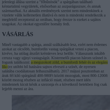
jelenlegi állása szerint a ”főbűnösök” a spárgában található
kéntartalmú vegyületek, elsősorban az aszparáguszsav, és annak
származékai. Az aktuális eredmények szerint nem mindenkinek a
vizelete válik kellemetlen illatúvá és nem is mindenki rendelkezik a
megfelelő receptorral az orrában, hogy érezze is ezeket a sajátos
szagokat. Az okokat egyenlőre homály fedi.
VÁSÁRLÁS
Minél vastagabb a spárga, annál szálkásabb lesz, ezért nem érdemes
azokat az olcsóbb, bumfordin vastag spárgákat venni a piacon,
kivéve, ha utólag átszűrt krémleves lesz belőle. Válasszunk inkább
ceruza vagy ujjnyi vastagságút. Kistermelői piacon három színnel is
fogunk találkozni:
a megszokott zöld, a bumfordi fehér és az elegáns
lila
(ez utóbbi hő hatására sajnos elveszti a színét, de nyersen
salátába csodálatosan felhasználható). 2017 májusi posztomban az
árak fél kiló spárgánál 400-980Ft között mozogtak, most 800-1200ft
között mozog részben az infláció miatt, részben mert idén
mindennek kicsit késik a szezonja és a következő hetekben fog csak
lejjebb menni az ára.