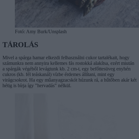
Fotó: Amy Burk/Unsplash
TÁROLÁS
Mivel a spárga hamar elkezdi felhasználni cukor tartalékait, hogy
számunkra nem annyira kellemes fás rostokká alakítsa, ezért miután
a spárgák végéből levágtunk kb. 2 cm-t, egy befőttesüveg enyhén
cukros (kb. fél teáskanál) vízbe érdemes állítani, mint egy
virágcsokrot. Ha egy műanyagzacskót húzunk rá, a hűtőben akár két
hétig is bírja így "hervadás" nélkül.