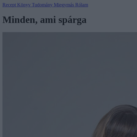
Recept
Könyv
Tudomány
Miegymás
Rólam
Minden, ami spárga