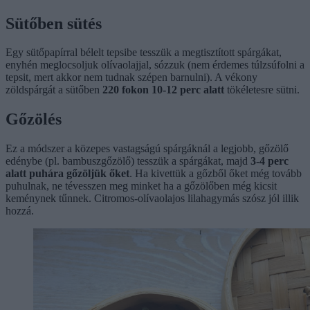
Sütőben sütés
Egy sütőpapírral bélelt tepsibe tesszük a megtisztított spárgákat,
enyhén meglocsoljuk olívaolajjal, sózzuk (nem érdemes túlzsúfolni a
tepsit, mert akkor nem tudnak szépen barnulni). A vékony
zöldspárgát a sütőben
220 fokon 10-12 perc alatt
tökéletesre sütni.
Gőzölés
Ez a módszer a közepes vastagságú spárgáknál a legjobb, gőzölő
edénybe (pl. bambuszgőzölő) tesszük a spárgákat, majd
3-4 perc
alatt puhára gőzöljük őket
. Ha kivettük a gőzből őket még tovább
puhulnak, ne tévesszen meg minket ha a gőzölőben még kicsit
keménynek tűnnek. Citromos-olívaolajos lilahagymás szósz jól illik
hozzá.