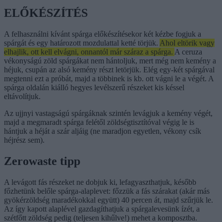
ELŐKÉSZÍTÉS
A felhasználni kívánt spárga előkészítésekor két kézbe fogjuk a
spárgát és egy határozott mozdulattal ketté törjük.
Ahol eltörik vagy
elhajlik, ott kell elvágni, onnantól már száraz a spárga.
A ceruza
vékonyságú zöld spárgákat nem hántoljuk, mert még nem kemény a
héjuk, csupán az alsó kemény részt letörjük. Elég egy-két spárgával
megtenni ezt a próbát, majd a többinek is kb. ott vágni le a végét. A
spárga oldalán kiálló hegyes levélszerű részeket kis késsel
eltávolítjuk.
Az ujjnyi vastagságú spárgáknak szintén levágjuk a kemény végét,
majd a megmaradt spárga felétől zöldségtisztítóval végig le is
hántjuk a héját a szár aljáig (ne maradjon egyetlen, vékony csík
héjrész sem).
Zerowaste tipp
A levágott fás részeket ne dobjuk ki, lefagyaszthatjuk, később
főzhetünk belőle spárga-alaplevet: főzzük a fás szárakat (akár más
gyökérzöldség maradékokkal együtt) 40 percen át, majd szűrjük le.
Az így kapott alaplével gazdagíthatjuk a spárgalevesünk ízét, a
szétfőtt zöldség pedig (teljesen kihűlve!) mehet a komposztba.