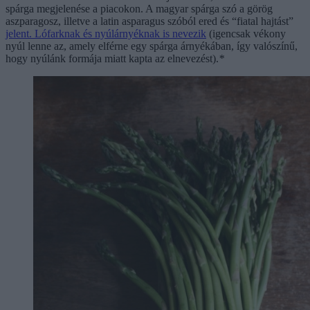
spárga megjelenése a piacokon. A magyar spárga szó a görög
aszparagosz, illetve a latin asparagus szóból ered és “fiatal hajtást”
jelent.
Lófarknak és nyúlárnyéknak is nevezik
(igencsak vékony
nyúl lenne az, amely elférne egy spárga árnyékában, így valószínű,
hogy nyúlánk formája miatt kapta az elnevezést).
*