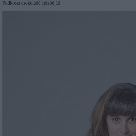
Podkoszt csokoládé epizódját!