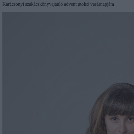
Karácsonyi szakácskönyvajánló advent utolsó vasárnapjára