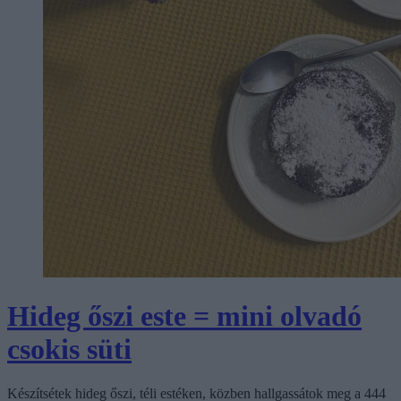
Hideg őszi este = mini olvadó
csokis süti
Készítsétek hideg őszi, téli estéken, közben hallgassátok meg a 444