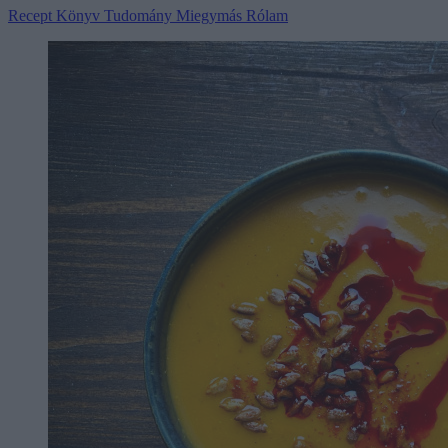
Recept
Könyv
Tudomány
Miegymás
Rólam