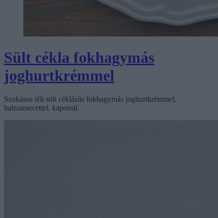
Sült cékla fokhagymás
joghurtkrémmel
Szokásos téli sült céklázás fokhagymás joghurtkrémmel,
balzsamecettel, kaporral.