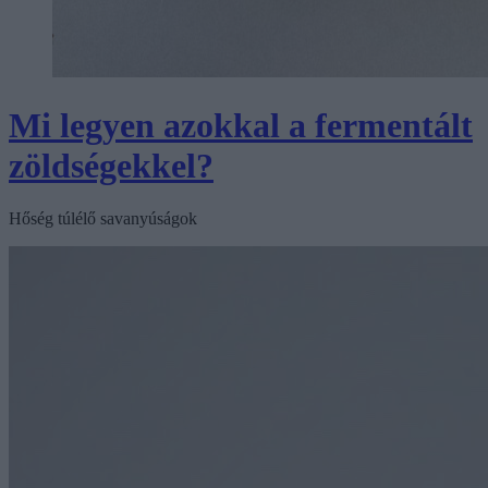
Mi legyen azokkal a fermentált
zöldségekkel?
Hőség túlélő savanyúságok