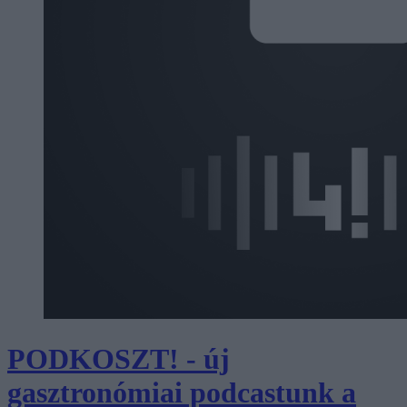
PODKOSZT! - új
gasztronómiai podcastunk a