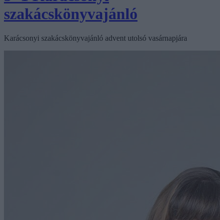
szakácskönyvajánló
Karácsonyi szakácskönyvajánló advent utolsó vasárnapjára