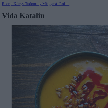
Recept
Könyv
Tudomány
Miegymás
Rólam
Vida Katalin