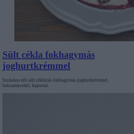
Sült cékla fokhagymás
joghurtkrémmel
Szokásos téli sült céklázás fokhagymás joghurtkrémmel,
balzsamecettel, kaporral.