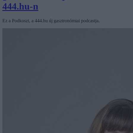
444.hu-n
Ez a Podkoszt, a 444.hu új gasztronómiai podcastja.