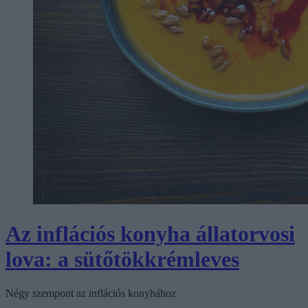
Az inflációs konyha állatorvosi
lova: a sütőtökkrémleves
Négy szempont az inflációs konyhához