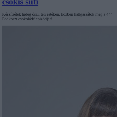
csokis süti
Készítsétek hideg őszi, téli estéken, közben hallgassátok meg a 444
Podkoszt csokoládé epizódját!