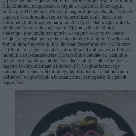
[2] Közben elkészítjük a kelbimbót. Előmelegítjük a sütőt 220 fokra.
A kelbimbókat megmossuk, levágjuk a végüket és félbevágjuk.
Sütőpapírral bélelt tepsibe tesszük meglocsoljuk az olajjal, sózzuk és
alaposan összeforgatjuk (nem érdemes túlzsúfolni a tepsit, mert
akkor nem tudnak szépen barnulni. 20-22 perc alatt megbarnulnak,
félidőben érdemes őket átforgatni [3] Amíg sül a kelbimbó
elkészítjük a savanyított hagymát. A hagymát vékony szeletekre
szeljük, a legbelső, néha zöld színű cikkelyt kidobjuk. A szeleteket
zárható dobozba tesszük. Kis lábosban összeforralunk 100 ml vizet
a 100 ml almaecettel, sóval és cukorral, majd amint egyszer felforrt,
ráöntjük a hagymaszeletekre. Hozzáadjuk a céklalevet, lezárjuk a
dobozt, és hagyjuk pácolódni. Ez a lépés előre is elkészíthető és a
hagyma hetekig eltartható a hűtőben. [4] A joghurtkrémet egy
evőkanállal szépen szétterítjük egy lapos tányérba, ráhalmozzuk a
kelbimbót, meglocsoljuk a balzsamecettel és megszórjuk a pácolt
hagymával.