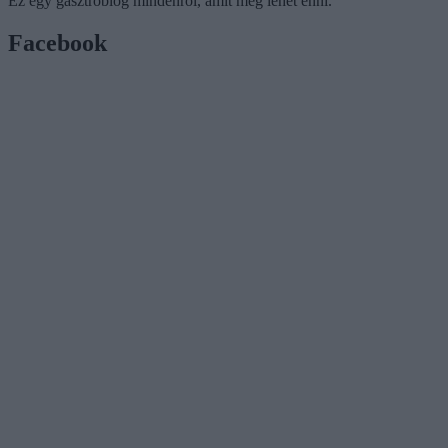
Ez egy gasztroblog mindenről, amit meg lehet enni.
Facebook