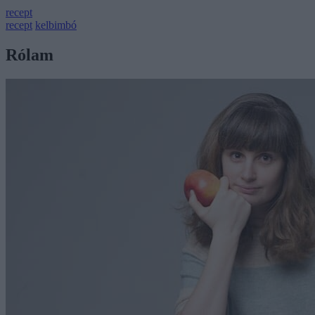
recept
recept
kelbimbó
Rólam