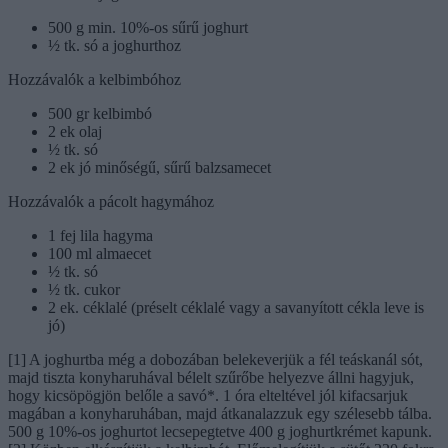
500 g min. 10%-os sűrű joghurt
½ tk. só a joghurthoz
Hozzávalók a kelbimbóhoz
500 gr kelbimbó
2 ek olaj
½ tk. só
2 ek jó minőségű, sűrű balzsamecet
Hozzávalók a pácolt hagymához
1 fej lila hagyma
100 ml almaecet
½ tk. só
½ tk. cukor
2 ek. céklalé (préselt céklalé vagy a savanyított cékla leve is
jó)
[1] A joghurtba még a dobozában belekeverjük a fél teáskanál sót,
majd tiszta konyharuhával bélelt szűrőbe helyezve állni hagyjuk,
hogy kicsöpögjön belőle a savó*. 1 óra elteltével jól kifacsarjuk
magában a konyharuhában, majd átkanalazzuk egy szélesebb tálba.
500 g 10%-os joghurtot lecsepegtetve 400 g joghurtkrémet kapunk.