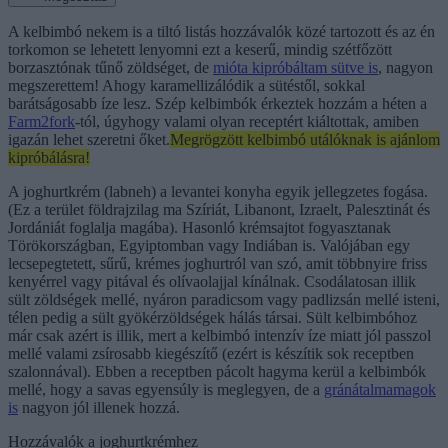
A kelbimbó nekem is a tiltó listás hozzávalók közé tartozott és az én
torkomon se lehetett lenyomni ezt a keserű, mindig szétfőzött
borzasztónak tűnő zöldséget, de
mióta kipróbáltam sütve is
, nagyon
megszerettem! Ahogy karamellizálódik a sütéstől, sokkal
barátságosabb íze lesz. Szép kelbimbók érkeztek hozzám a héten a
Farm2fork
-tól, úgyhogy valami olyan receptért kiáltottak, amiben
igazán lehet szeretni őket.
Megrögzött kelbimbó utálóknak is ajánlom
kipróbálásra!
A joghurtkrém (labneh) a levantei konyha egyik jellegzetes fogása.
(Ez a terület földrajzilag ma Szíriát, Libanont, Izraelt, Palesztinát és
Jordániát foglalja magába). Hasonló krémsajtot fogyasztanak
Törökországban, Egyiptomban vagy Indiában is. Valójában egy
lecsepegtetett, sűrű, krémes joghurtról van szó, amit többnyire friss
kenyérrel vagy pitával és olívaolajjal kínálnak. Csodálatosan illik
sült zöldségek mellé, nyáron paradicsom vagy padlizsán mellé isteni,
télen pedig a sült gyökérzöldségek hálás társai. Sült kelbimbóhoz
már csak azért is illik, mert a kelbimbó intenzív íze miatt jól passzol
mellé valami zsírosabb kiegészítő (ezért is készítik sok receptben
szalonnával). Ebben a receptben pácolt hagyma kerül a kelbimbók
mellé, hogy a savas egyensúly is meglegyen, de a
gránátalmamagok
is
nagyon jól illenek hozzá.
Hozzávalók a joghurtkrémhez