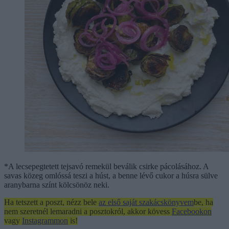
*A lecsepegtetett tejsavó remekül beválik csirke pácolásához. A
savas közeg omlóssá teszi a húst, a benne lévő cukor a húsra sülve
aranybarna színt kölcsönöz neki.
Ha tetszett a poszt, nézz bele
az első saját szakácskönyvem
be, ha
nem szeretnél lemaradni a posztokról, akkor kövess
Facebookon
vagy
Instagrammon
is!