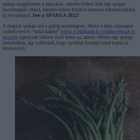
spárga megjelenése a piacokon, minden évben írok egy spárga
összefoglaló cikket, minden évben frissítve hasznos információkkal,
új receptekkel.
Íme a SPÁRGA 2022!
A magyar spárga szó a görög aszparagosz, illetve a latin asparagus
szóból ered és “fiatal hajtást”
jelent.
Lófarknak és nyúlárnyéknak is
nevezik
(igencsak vékony nyúl lenne az, amely elférne egy spárga
árnyékában, így valószínű, hogy nyúlánk formája miatt kapta az
elnevezést).