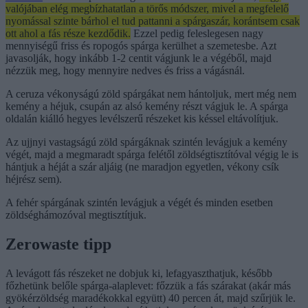
valójában elég megbízhatatlan a törős módszer, mivel a megfelelő
nyomással szinte bárhol el tud pattanni a spárgaszár, korántsem csak
ott ahol a fás része kezdődik.
Ezzel pedig feleslegesen nagy
mennyiségű friss és ropogós spárga kerülhet a szemetesbe. Azt
javasolják, hogy inkább 1-2 centit vágjunk le a végéből, majd
nézzük meg, hogy mennyire nedves és friss a vágásnál.
A ceruza vékonyságú zöld spárgákat nem hántoljuk, mert még nem
kemény a héjuk, csupán az alsó kemény részt vágjuk le. A spárga
oldalán kiálló hegyes levélszerű részeket kis késsel eltávolítjuk.
Az ujjnyi vastagságú zöld spárgáknak szintén levágjuk a kemény
végét, majd a megmaradt spárga felétől zöldségtisztítóval végig le is
hántjuk a héját a szár aljáig (ne maradjon egyetlen, vékony csík
héjrész sem).
A fehér spárgának szintén levágjuk a végét és minden esetben
zöldséghámozóval megtisztítjuk.
Zerowaste tipp
A levágott fás részeket ne dobjuk ki, lefagyaszthatjuk, később
főzhetünk belőle spárga-alaplevet: főzzük a fás szárakat (akár más
gyökérzöldség maradékokkal együtt) 40 percen át, majd szűrjük le.