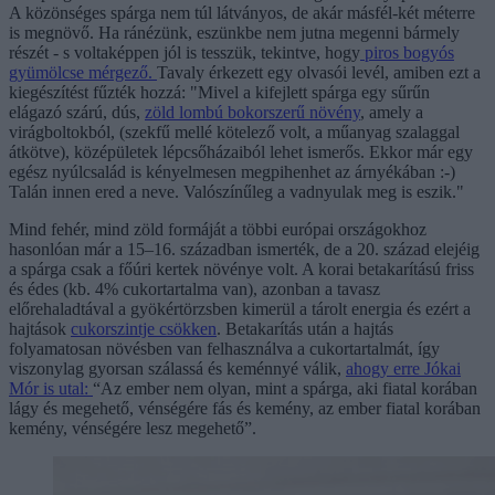
A közönséges spárga nem túl látványos, de akár másfél-két méterre
is megnövő. Ha ránézünk, eszünkbe nem jutna megenni bármely
részét - s voltaképpen jól is tesszük, tekintve, hogy
piros bogyós
gyümölcse mérgező.
Tavaly érkezett egy olvasói levél, amiben ezt a
kiegészítést fűzték hozzá: "Mivel a kifejlett spárga egy sűrűn
elágazó szárú, dús,
zöld lombú bokorszerű növény
, amely a
virágboltokból, (szekfű mellé kötelező volt, a műanyag szalaggal
átkötve), középületek lépcsőházaiból lehet ismerős. Ekkor már egy
egész nyúlcsalád is kényelmesen megpihenhet az árnyékában :-)
Talán innen ered a neve. Valószínűleg a vadnyulak meg is eszik."
Mind fehér, mind zöld formáját a többi európai országokhoz
hasonlóan már a 15–16. században ismerték, de a 20. század elejéig
a spárga csak a főúri kertek növénye volt. A korai betakarítású friss
és édes (kb. 4% cukortartalma van), azonban a tavasz
előrehaladtával a gyökértörzsben kimerül a tárolt energia és ezért a
hajtások
cukorszintje csökken
. Betakarítás után a hajtás
folyamatosan növésben van felhasználva a cukortartalmát, így
viszonylag gyorsan szálassá és keménnyé válik,
ahogy erre Jókai
Mór is utal:
“Az ember nem olyan, mint a spárga, aki fiatal korában
lágy és megehető, vénségére fás és kemény, az ember fiatal korában
kemény, vénségére lesz megehető”.