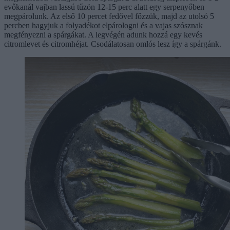
evőkanál vajban lassú tűzön 12-15 perc alatt egy serpenyőben
megpárolunk. Az első 10 percet fedővel főzzük, majd az utolsó 5
percben hagyjuk a folyadékot elpárologni és a vajas szósznak
megfényezni a spárgákat. A legvégén adunk hozzá egy kevés
citromlevet és citromhéjat. Csodálatosan omlós lesz így a spárgánk.