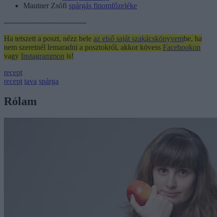
Mautner Zsófi
spárgás finomfőzeléke
----------------------------------
Ha tetszett a poszt, nézz bele
az első saját szakácskönyvem
be, ha
nem szeretnél lemaradni a posztokról, akkor kövess
Facebookon
vagy
Instagrammon
is!
recept
recept
tava
spárga
Rólam