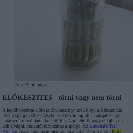
Fotó. Babramegy
ELŐKÉSZÍTÉS - törni vagy nem törni
A legtöbb spárga előkészítő tanács úgy szól, hogy a felhasználni
kívánt spárga előkészítésekor két kézbe fogjuk a spárgát és egy
határozott mozdulattal ketté törjük. Ahol eltörik vagy elhajlik, ott
kell elvágni, onnantól már száraz a spárga. Az
America's Test
Kitchen
viszont alaposan megkutatta a témát és arra jutott,
hogy