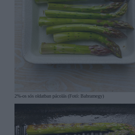
2%-os sós oldatban pácolás (Fotó: Babramegy)