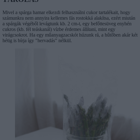
Mivel a spárga hamar elkezdi felhasználni cukor tartalékait, hogy
számunkra nem annyira kellemes fás rostokká alakítsa, ezért miután
a spárgák végéből levágtunk kb. 2 cm-t, egy befőttesüveg enyhén
cukros (kb. fél teáskanál) vízbe érdemes állítani, mint egy
virágcsokrot. Ha egy műanyagzacskót húzunk rá, a hűtőben akár két
hétig is bírja így "hervadás" nélkül.