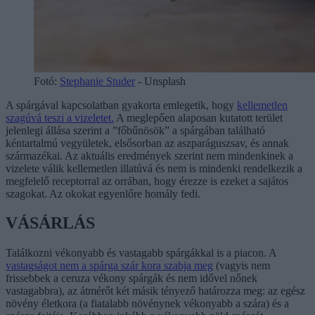
Fotó:
Stephanie Studer
- Unsplash
A spárgával kapcsolatban gyakorta emlegetik, hogy
kellemetlen
szagúvá teszi a vizeletet.
A meglepően alaposan kutatott terület
jelenlegi állása szerint a ”főbűnösök” a spárgában található
kéntartalmú vegyületek, elsősorban az aszparáguszsav, és annak
származékai. Az aktuális eredmények szerint nem mindenkinek a
vizelete válik kellemetlen illatúvá és nem is mindenki rendelkezik a
megfelelő receptorral az orrában, hogy érezze is ezeket a sajátos
szagokat. Az okokat egyenlőre homály fedi.
VÁSÁRLÁS
Találkozni vékonyabb és vastagabb spárgákkal is a piacon. A
vastagságot nem a spárga szár kora szabja meg
(vagyis nem
frissebbek a ceruza vékony spárgák és nem idővel nőnek
vastagabbra), az átmérőt két másik tényező határozza meg: az egész
növény életkora (a fiatalabb növénynek vékonyabb a szára) és a