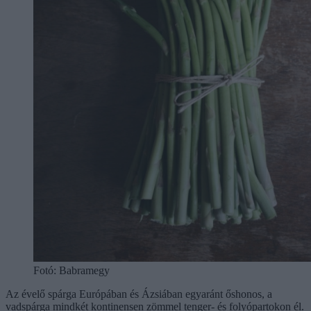
Fotó: Babramegy
Az évelő spárga Európában és Ázsiában egyaránt őshonos, a
vadspárga mindkét kontinensen zömmel tenger- és folyópartokon él.