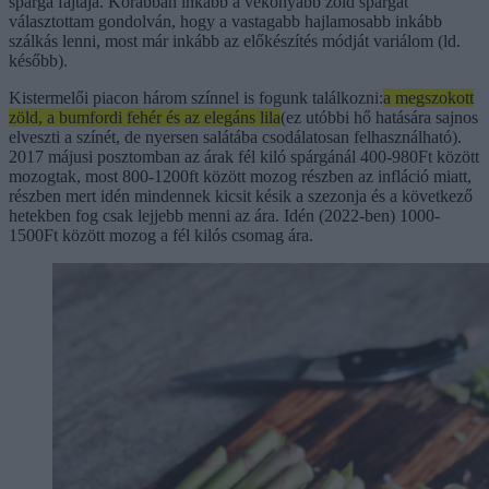
spárga fajtája. Korábban inkább a vékonyabb zöld spárgát
választottam gondolván, hogy a vastagabb hajlamosabb inkább
szálkás lenni, most már inkább az előkészítés módját variálom (ld.
később).
Kistermelői piacon három színnel is fogunk találkozni:
a megszokott
zöld, a bumfordi fehér és az elegáns lila
(ez utóbbi hő hatására sajnos
elveszti a színét, de nyersen salátába csodálatosan felhasználható).
2017 májusi posztomban az árak fél kiló spárgánál 400-980Ft között
mozogtak, most 800-1200ft között mozog részben az infláció miatt,
részben mert idén mindennek kicsit késik a szezonja és a következő
hetekben fog csak lejjebb menni az ára. Idén (2022-ben) 1000-
1500Ft között mozog a fél kilós csomag ára.