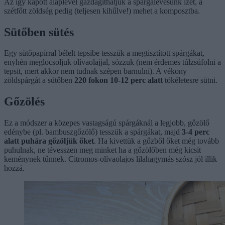
Az így kapott alaplével gazdagíthatjuk a spárgalevesünk ízét, a
szétfőtt zöldség pedig (teljesen kihűlve!) mehet a komposztba.
Sütőben sütés
Egy sütőpapírral bélelt tepsibe tesszük a megtisztított spárgákat,
enyhén meglocsoljuk olívaolajjal, sózzuk (nem érdemes túlzsúfolni a
tepsit, mert akkor nem tudnak szépen barnulni). A vékony
zöldspárgát a sütőben
220 fokon 10-12 perc alatt
tökéletesre sütni.
Gőzölés
Ez a módszer a közepes vastagságú spárgáknál a legjobb, gőzölő
edénybe (pl. bambuszgőzölő) tesszük a spárgákat, majd
3-4 perc
alatt puhára gőzöljük őket
. Ha kivettük a gőzből őket még tovább
puhulnak, ne tévesszen meg minket ha a gőzölőben még kicsit
keménynek tűnnek. Citromos-olívaolajos lilahagymás szósz jól illik
hozzá.