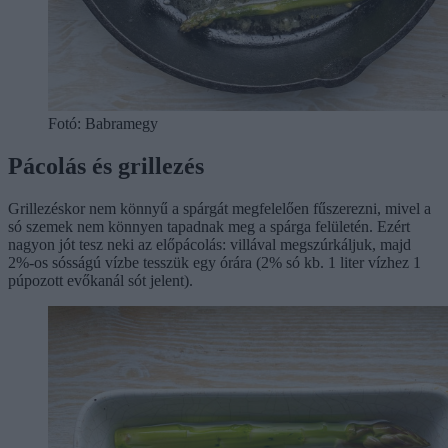
Fotó: Babramegy
Pácolás és grillezés
Grillezéskor nem könnyű a spárgát megfelelően fűszerezni, mivel a
só szemek nem könnyen tapadnak meg a spárga felületén. Ezért
nagyon jót tesz neki az előpácolás: villával megszúrkáljuk, majd
2%-os sósságú vízbe tesszük egy órára (2% só kb. 1 liter vízhez 1
púpozott evőkanál sót jelent).