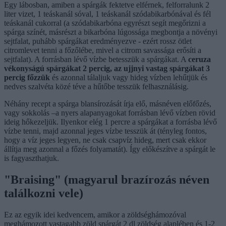
Egy lábosban, amiben a spárgák fektetve elférnek, felforralunk 2
liter vizet, 1 teáskanál sóval, 1 teáskanál szódabikarbónával és fél
teáskanál cukorral (a szódabikarbóna egyrészt segít megőrizni a
spárga színét, másrészt a bikarbóna lúgossága megbontja a növényi
sejtfalat, puhább spárgákat eredményezve - ezért rossz ötlet
citromlevet tenni a főzőlébe, mivel a citrom savassága erősíti a
sejtfalat). A forrásban lévő vízbe betesszük a spárgákat. A
ceruza
vékonyságú spárgákat 2 percig, az ujjnyi vastag spárgákat 3
percig főzzük
és azonnal tálaljuk vagy hideg vízben lehűtjük és
nedves szalvéta közé téve a hűtőbe tesszük felhasználásig.
Néhány recept a spárga blansírozását írja elő, másnéven előfőzés,
vagy sokkolás –a nyers alapanyagokat forrásban lévő vízben rövid
ideig hőkezeljük. Ilyenkor elég 1 percre a spárgákat a forrásba lévő
vízbe tenni, majd azonnal jeges vízbe tesszük át (tényleg fontos,
hogy a víz jeges legyen, ne csak csapvíz hideg, mert csak ekkor
állítja meg azonnal a főzés folyamatát). Így előkészítve a spárgát le
is fagyaszthatjuk.
"Braising" (magyarul brazírozás néven
találkozni vele)
Ez az egyik idei kedvencem, amikor a zöldséghámozóval
meghámozott vastagabb zöld spárgát 2 dl zöldség alaplében és 1-2